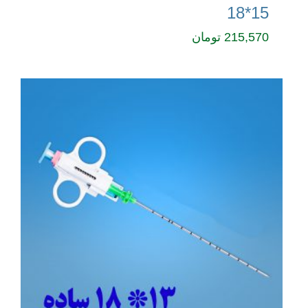
15*18
215,570
تومان